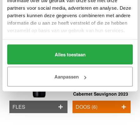
informatie over uw gebruik van onze site met onze
FLES
DOOS (6)
partners voor social media, adverteren en analyse. Deze
partners kunnen deze gegevens combineren met andere
informatie die u aan ze heeft verstrekt of die ze hebben
verzameld op basis van uw gebruik van hun services.
Alles toestaan
22,95
Aanpassen
Coppola Diamond
Collection Paso Robles
Cabernet Sauvignon 2023
FLES
DOOS (6)