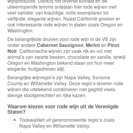
wijnproductie. Dankzij het diverse klimaat en de
uiteenlopende terroirs ontstaan hier rode wijnen met
veel variatie: van krachtige, volle exemplaren tot
verfijnde, elegante wijnen. Naast Californië groeien er
ook interessante rode wijnen in staten zoals Oregon en
Washington.
De belangrijkste druiven voor rode wijn in de VS zijn
onder andere
Cabernet Sauvignon
,
Merlot
en
Pinot
Noir
. Californische wijnen zijn vaak rijk en vol met
aroma’s van zwarte bessen, chocolade en vanille, terwijl
Oregon en Washington bekend staan om hun meer
elegante, fruitgedreven stijl.
Belangrijke wijnregio’s zijn Napa Valley, Sonoma
County en Willamette Valley. Deze regio’s leveren rode
wijnen die uitstekend combineren met gegrild vlees,
stevige stoofgerechten en rijke kazen.
Waarom kiezen voor rode wijn uit de Verenigde
Staten?
Topkwaliteit uit gerenommeerde regio’s zoals
Napa Valley en Willamette Valley.