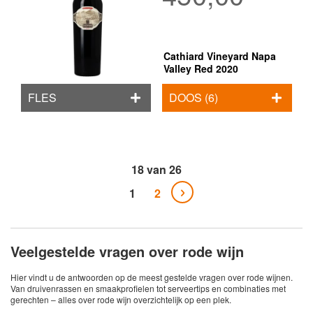
Cathiard Vineyard Napa
Valley Red 2020
FLES
DOOS (6)
18
van
26
Pagina
U lees momenteel pagina
Pagina
Pagina
Volgende
1
2
Veelgestelde vragen over rode wijn
Hier vindt u de antwoorden op de meest gestelde vragen over rode wijnen.
Van druivenrassen en smaakprofielen tot serveertips en combinaties met
gerechten – alles over rode wijn overzichtelijk op een plek.