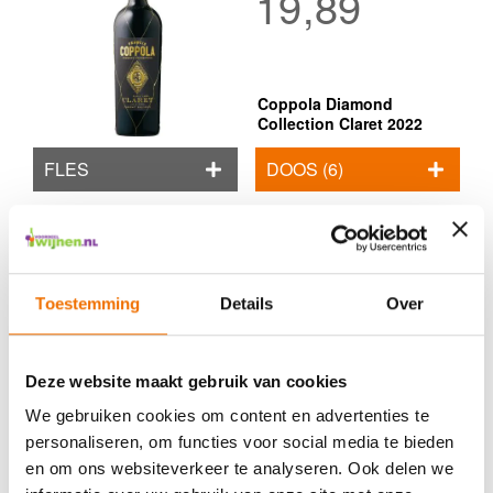
19,89
Coppola Diamond
Collection Claret 2022
FLES
DOOS (6)
Toestemming
Details
Over
21,95
Deze website maakt gebruik van cookies
We gebruiken cookies om content en advertenties te
Coppola Diamond
personaliseren, om functies voor social media te bieden
Collection Santa Barbara
en om ons websiteverkeer te analyseren. Ook delen we
Pinot Noir 2022