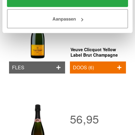
47,45
44,90
Aanpassen
Veuve Clicquot Yellow
Label Brut Champagne
FLES
DOOS (6)
56,95