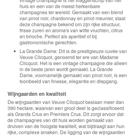
vintage champagne is het vlaggenschip van het
huis en een van de meest herkenbare
champagnes ter wereld. Gemaakt van een blend
van pinot noir, chardonnay en pinot meunier, staat
deze champagne bekend om zijn rijke structuur,
frisse zuren en aroma's van witte vruchten, citrus
en brioche. Perfect als aperitief of bij
gastronomische gerechten.
La Grande Dame: Dit is de prestigieuze cuvée van
Veuve Clicquot, genoemd ter ere van Madame
Clicquot. Het is een vintage champagne die alleen
in de beste jaren wordt gemaakt. La Grande
Dame, voornamelijk gemaakt van pinot noir, is een
toonbeeld van finesse, elegantie en diepgang.
Wijngaarden en kwaliteit
De wijngaarden van Veuve Clicquot beslaan meer dan
390 hectare, waarvan een groot deel is geclassificeerd
als Grands Crus en Premiers Crus. Dit zorgt ervoor dat
de champagnes van dit huis worden gemaakt van
druiven van de hoogste kwaliteit, wat bijdraagt aan hun
rijke, complexe smaken. De ligging van de wijngaarden