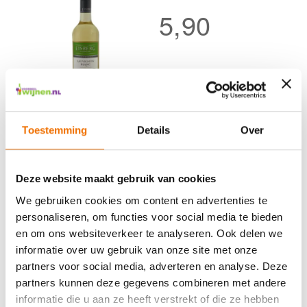
5,90
Eisberg Sauvignon Blanc
FLES
DOOS (6)
Toestemming
Details
Over
Deze website maakt gebruik van cookies
2
producten
We gebruiken cookies om content en advertenties te
personaliseren, om functies voor social media te bieden
en om ons websiteverkeer te analyseren. Ook delen we
Veelgestelde vragen over alcoholvrije wijn
informatie over uw gebruik van onze site met onze
Hieronder vindt u de antwoorden op de meest gestelde vragen over
partners voor social media, adverteren en analyse. Deze
alcoholvrije wijnen. Van informatie over smaak en druivenrassen tot tips voor
partners kunnen deze gegevens combineren met andere
combineren met gerechten – alles wat u wilt weten over alcoholvrije wijnen
op één plek.
informatie die u aan ze heeft verstrekt of die ze hebben