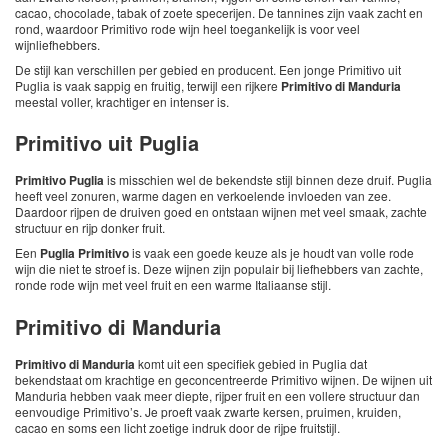
cacao, chocolade, tabak of zoete specerijen. De tannines zijn vaak zacht en
rond, waardoor Primitivo rode wijn heel toegankelijk is voor veel
wijnliefhebbers.
De stijl kan verschillen per gebied en producent. Een jonge Primitivo uit
Puglia is vaak sappig en fruitig, terwijl een rijkere
Primitivo di Manduria
meestal voller, krachtiger en intenser is.
Primitivo uit Puglia
Primitivo Puglia
is misschien wel de bekendste stijl binnen deze druif. Puglia
heeft veel zonuren, warme dagen en verkoelende invloeden van zee.
Daardoor rijpen de druiven goed en ontstaan wijnen met veel smaak, zachte
structuur en rijp donker fruit.
Een
Puglia Primitivo
is vaak een goede keuze als je houdt van volle rode
wijn die niet te stroef is. Deze wijnen zijn populair bij liefhebbers van zachte,
ronde rode wijn met veel fruit en een warme Italiaanse stijl.
Primitivo di Manduria
Primitivo di Manduria
komt uit een specifiek gebied in Puglia dat
bekendstaat om krachtige en geconcentreerde Primitivo wijnen. De wijnen uit
Manduria hebben vaak meer diepte, rijper fruit en een vollere structuur dan
eenvoudige Primitivo’s. Je proeft vaak zwarte kersen, pruimen, kruiden,
cacao en soms een licht zoetige indruk door de rijpe fruitstijl.