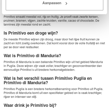
populair bij liefhebbers van krachtige Italiaanse rode wijn.
Aanpassen
Hoe smaakt Primitivo?
Primitivo smaakt meestal vol, rijp en fruitig. Je proeft vaak zwarte kersen,
pruimen, bramen, vijgen, zachte kruiden, vanille, cacao of chocolade. De
tannines zijn meestal rond en zacht.
Is Primitivo een droge wijn?
De meeste Primitivo wijnen zijn droog, maar door het rijpe fruit kunnen ze
zacht en licht zoetig overkomen. Dat komt vooral door de volle fruitstijl en niet
per se door veel restsuiker.
Wat is Primitivo di Manduria?
Primitivo di Manduria is een bekende Primitivo wijn uit het gebied Manduria
in Puglia. Deze wijnen zijn vaak voller, krachtiger en geconcentreerder dan
eenvoudige Primitivo’s uit bredere herkomstgebieden.
Wat is het verschil tussen Primitivo Puglia en
Primitivo di Manduria?
Primitivo Puglia is een bredere herkomstbenaming voor Primitivo uit Puglia.
Primitivo di Manduria komt uit een specifieker gebied en is vaak krachtiger,
rijper en intenser van stijl.
Waar drink je Primitivo bij?