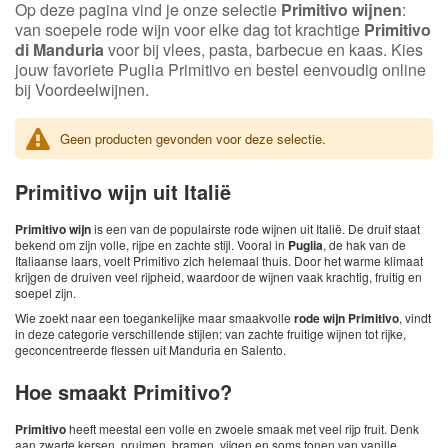
Op deze pagina vind je onze selectie
Primitivo wijnen
:
van soepele rode wijn voor elke dag tot krachtige
Primitivo
di Manduria
voor bij vlees, pasta, barbecue en kaas. Kies
jouw favoriete Puglia Primitivo en bestel eenvoudig online
bij Voordeelwijnen.
Geen producten gevonden voor deze selectie.
Primitivo wijn uit Italië
Primitivo wijn
is een van de populairste rode wijnen uit Italië. De druif staat
bekend om zijn volle, rijpe en zachte stijl. Vooral in
Puglia
, de hak van de
Italiaanse laars, voelt Primitivo zich helemaal thuis. Door het warme klimaat
krijgen de druiven veel rijpheid, waardoor de wijnen vaak krachtig, fruitig en
soepel zijn.
Wie zoekt naar een toegankelijke maar smaakvolle
rode wijn Primitivo
, vindt
in deze categorie verschillende stijlen: van zachte fruitige wijnen tot rijke,
geconcentreerde flessen uit Manduria en Salento.
Hoe smaakt Primitivo?
Primitivo
heeft meestal een volle en zwoele smaak met veel rijp fruit. Denk
aan zwarte kersen, pruimen, bramen, vijgen en soms tonen van vanille,