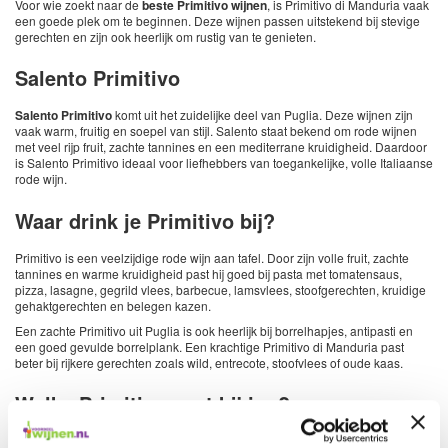
Voor wie zoekt naar de
beste Primitivo wijnen
, is Primitivo di Manduria vaak
een goede plek om te beginnen. Deze wijnen passen uitstekend bij stevige
gerechten en zijn ook heerlijk om rustig van te genieten.
Salento Primitivo
Salento Primitivo
komt uit het zuidelijke deel van Puglia. Deze wijnen zijn
vaak warm, fruitig en soepel van stijl. Salento staat bekend om rode wijnen
met veel rijp fruit, zachte tannines en een mediterrane kruidigheid. Daardoor
is Salento Primitivo ideaal voor liefhebbers van toegankelijke, volle Italiaanse
rode wijn.
Waar drink je Primitivo bij?
Primitivo is een veelzijdige rode wijn aan tafel. Door zijn volle fruit, zachte
tannines en warme kruidigheid past hij goed bij pasta met tomatensaus,
pizza, lasagne, gegrild vlees, barbecue, lamsvlees, stoofgerechten, kruidige
gehaktgerechten en belegen kazen.
Een zachte Primitivo uit Puglia is ook heerlijk bij borrelhapjes, antipasti en
een goed gevulde borrelplank. Een krachtige Primitivo di Manduria past
beter bij rijkere gerechten zoals wild, entrecote, stoofvlees of oude kaas.
Welke Primitivo past bij jou?
Houd je van soepel, fruitig en makkelijk drinkbaar? Kies dan voor een