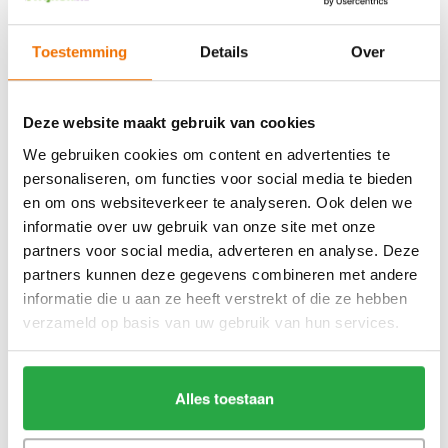
Pinotage druiven
Bon Courage Pinotage is gemaakt van 100% Pinotage druiven.
Toestemming
Details
Over
De wijn rijpt de wijn 12 tot 15 maanden in Franse Eikenhouten
vaten.
Deze website maakt gebruik van cookies
Producent
Bon Courage Estate, 6705 Robertson, Zuid
We gebruiken cookies om content en advertenties te
Afrika
personaliseren, om functies voor social media te bieden
Totaal zuur in g / l
5,8
en om ons websiteverkeer te analyseren. Ook delen we
(ca.)
informatie over uw gebruik van onze site met onze
partners voor social media, adverteren en analyse. Deze
Restsuikers in g / l
3,3
(ca.)
partners kunnen deze gegevens combineren met andere
informatie die u aan ze heeft verstrekt of die ze hebben
Allergenen en
Bevat sulfiet
verzameld op basis van uw gebruik van hun services.
ingrediënten
Flesgrootte in liters
0,75
Alles toestaan
Alcoholpercentage
15
Land van
Zuid-Afrika