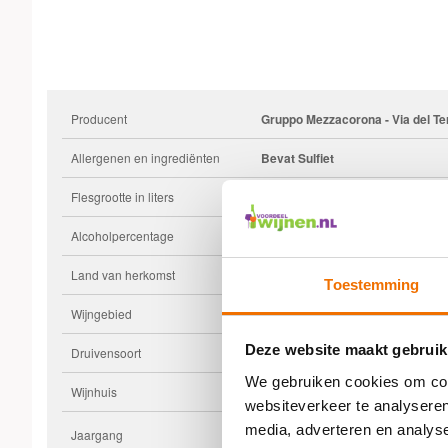
Producent
Gruppo Mezzacorona - Via del Ter
Allergenen en ingrediënten
Bevat Sulfiet
Flesgrootte in liters
0,75
Alcoholpercentage
12
Land van herkomst
Italië
Toestemming
Wijngebied
Sicilië
Deze website maakt gebruik
Druivensoort
Nero d'avola
We gebruiken cookies om cont
Wijnhuis
Feudo Arancio
websiteverkeer te analyseren
media, adverteren en analys
Jaargang
2025