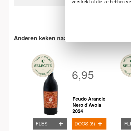
verstrekt of die ze hebben v
Anderen keken naar
6,95
Feudo Arancio
Nero d'Avola
2024
FLES
DOOS (6)
FL