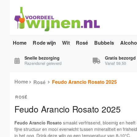
Home
Rode wijn
Wit
Rosé
Bubbels
Alcohol
Snelle bezorging
Gratis bezorgd
Razendsnel geleverd
Vanaf 59,50
Home
Feudo Arancio Rosato 2025
Rosé
ROSÉ
Feudo Arancio Rosato 2025
Feudo Arancio Rosato
smaakt verfrissend, bloemig en heeft 
fijne structuur en mooi evenwicht tussen mineraliteit en frisheid
in het oog. Drink deze wijn op een temperatuur van 8-10°C.