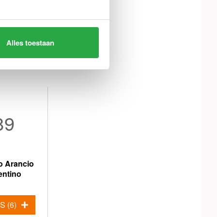
Alles toestaan
89
o Arancio
entino
 (6)