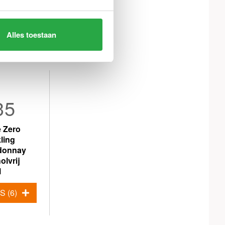
Alles toestaan
35
e Zero
ling
donnay
olvrij
l
 (6)