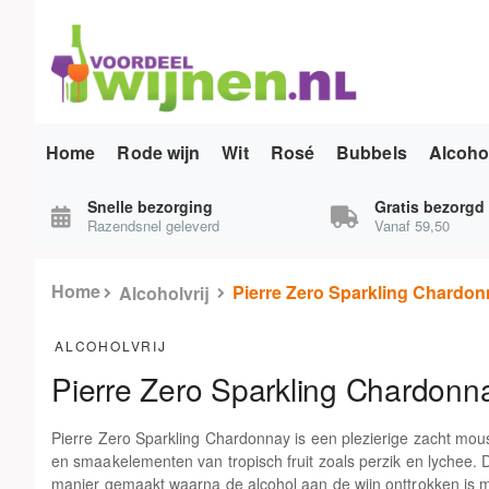
Home
Rode wijn
Wit
Rosé
Bubbels
Alcohol
Snelle bezorging
Gratis bezorgd
Razendsnel geleverd
Vanaf 59,50
Home
Pierre Zero Sparkling Chardonn
Alcoholvrij
ALCOHOLVRIJ
Pierre Zero Sparkling Chardonnay
Pierre Zero Sparkling Chardonnay is een plezierige zacht mous
en smaakelementen van tropisch fruit zoals perzik en lychee. D
manier gemaakt waarna de alcohol aan de wijn onttrokken is 