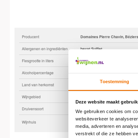
Producent
Domaines Pierre Chavin, Béziers
Allergenen en ingrediënten
bevat Sulfiet
Flesgrootte in liters
0,75
Alcoholpercentage
0,0
Toestemming
Land van herkomst
Frankrijk
Wijngebied
Languedoc-Roussillon
Deze website maakt gebruik
Druivensoort
Chardonnay
We gebruiken cookies om cont
websiteverkeer te analyseren
Wijnhuis
Pierre Chavin
media, adverteren en analys
verstrekt of die ze hebben v