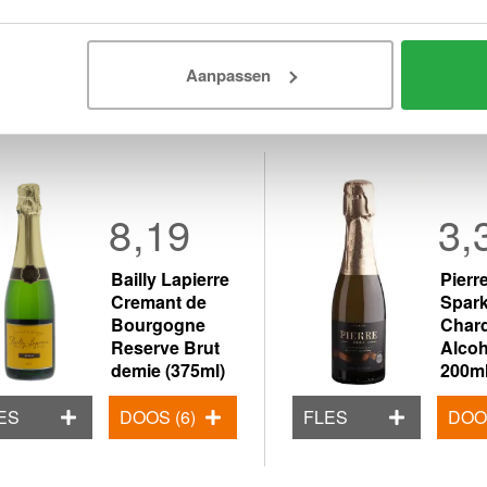
Aanpassen
8,19
3,
Bailly Lapierre
Pierr
Cremant de
Spark
Bourgogne
Char
Reserve Brut
Alcoh
demie (375ml)
200m
ES
DOOS (6)
FLES
DOOS