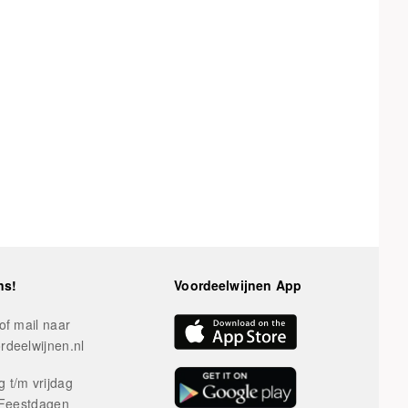
ns!
Voordeelwijnen App
of mail naar
rdeelwijnen.nl
 t/m vrijdag
 Feestdagen